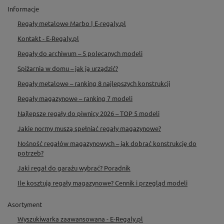
Informacje
Regały metalowe Marbo | E-regaly.pl
Kontakt - E-Regaly.pl
Regały do archiwum – 5 polecanych modeli
Spiżarnia w domu – jak ją urządzić?
Regały metalowe – ranking 8 najlepszych konstrukcji
Regały magazynowe – ranking 7 modeli
Najlepsze regały do piwnicy 2026 – TOP 5 modeli
Jakie normy muszą spełniać regały magazynowe?
Nośność regałów magazynowych – jak dobrać konstrukcję do
potrzeb?
Jaki regał do garażu wybrać? Poradnik
Ile kosztują regały magazynowe? Cennik i przegląd modeli
Asortyment
Wyszukiwarka zaawansowana - E-Regaly.pl