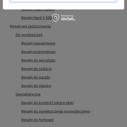
Regały Strong II 300kg
Regały Heavy 400kg
Regały Hard II 500kg
Regały wg zastosowania
Do pomieszczeń
Regały magazynowe
Regały przemysłowe
Regały do warsztatu
Regały do spiżarni
Regały do garażu
Regały do piwnicy
Specjalistyczne
Regały do komórki lokatorskiej
Regały do pomieszczenia gospodarczego
Regały do hurtowni