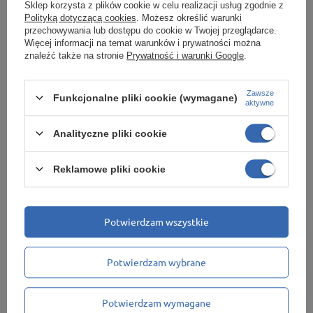
Sklep korzysta z plików cookie w celu realizacji usług zgodnie z
Polityką dotyczącą cookies
. Możesz określić warunki
Regały sklepowe ekspozycyjne
przechowywania lub dostępu do cookie w Twojej przeglądarce.
Typ konstrukcji
Więcej informacji na temat warunków i prywatności można
znaleźć także na stronie
Prywatność i warunki Google
.
Gondole sklepowe
Regały dwustronne
Zawsze
Funkcjonalne pliki cookie (wymagane)
aktywne
Regały narożne
Regały ścienne
Analityczne pliki cookie
Regały przyścienne
Regały wg nośności
Reklamowe pliki cookie
Regały wg nośności półki
Regały Steel 90kg
Potwierdzam wszystkie
Regały Primo II 100kg
Regały Standard II 200kg
Potwierdzam wybrane
Regały Solid II 200kg
Regały Hard Metal 225kg
Potwierdzam wymagane