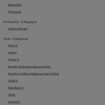
Bestseller
Promocja
Producenci - E-Regaly.pl
Marbo Regały
Serie - E-Regaly.pl
Hard II
Heavy
Primo II
Regały sklepowe ekspozycyjne
Regały z półką metalową Hard Metal
Solid II
Standard II
Steel
Strong II