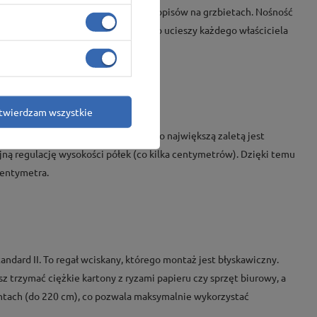
da estetycznie i ułatwia przeglądanie opisów na grzbietach. Nośność
eż opcja najbardziej ekonomiczna, co ucieszy każdego właściciela
twierdzam wszystkie
cieszy się zaufaniem w urzędach. Jego największą zaletą jest
ną regulację wysokości półek (co kilka centymetrów). Dzięki temu
centymetra.
ndard II. To regał wciskany, którego montaż jest błyskawiczny.
z trzymać ciężkie kartony z ryzami papieru czy sprzęt biurowy, a
ntach (do 220 cm), co pozwala maksymalnie wykorzystać