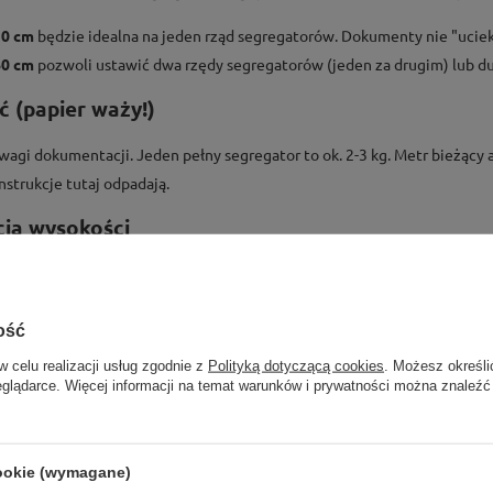
30 cm
będzie idealna na jeden rząd segregatorów. Dokumenty nie "uciek
60 cm
pozwoli ustawić dwa rzędy segregatorów (jeden za drugim) lub du
ć (papier waży!)
wagi dokumentacji. Jeden pełny segregator to ok. 2-3 kg. Metr bieżący 
nstrukcje tutaj odpadają.
cja wysokości
 ma wysokość ok. 32 cm. Szukaj regałów, które pozwalają swobodnie zm
 nad dokumentami.
ość
Top 5 najlepszych regałów na dokumenty
w celu realizacji usług zgodnie z
Polityką dotyczącą cookies
. Możesz określi
eglądarce. Więcej informacji na temat warunków i prywatności można znaleźć
e modeli, które najczęściej trafiają do polskich biur, urzędów i kancela
rimo II
– idealny na segregatory
cookie (wymagane)
y numer jeden w kategorii biurowej. Regał Primo II został wręcz stwo