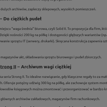
dużych archiwów, zapleczy sklepowych, wysokich pomieszczeń.
– Do ciężkich pudeł
ejscu "waga średnia" biurowa, czyli Solid II. To propozycja dla firm, 
Dzięki nośności 200 kg na półkę i dostępności głębszych wariantów (np
wanie sprzętu IT (serwery, drukarki). Skręcana konstrukcja zapewnia s
magazynów akt, składowania sprzętu biurowego i pudeł zbiorczych.
trong II
– Archiwum wagi ciężkiej
 seria Strong II. To idealne rozwiązanie, gdy klasyczne regały to za ma
. Oferuje potężny udźwig 300 kg na półkę, ale zachowuje system mo
owodów księgowych można zmontować i przeorganizować w bardzo krótk
głównych archiwów zakładowych, magazynów firm rachunkowych.