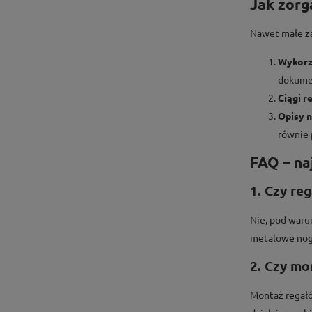
Jak zorg
Nawet małe za
Wykorz
dokumen
Ciągi 
Opisy n
równie 
FAQ – na
1. Czy re
Nie, pod waru
metalowe nogi
2. Czy mo
Montaż regałó