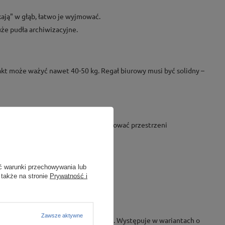
ają" w głąb, łatwo je wyjmować.
że pudła archiwizacyjne.
akt może ważyć nawet 40-50 kg. Regał biurowy musi być solidny –
ieniać wysokość półek, aby nie marnować przestrzeni
ć warunki przechowywania lub
 także na stronie
Prywatność i
rii prawnych.
Zawsze aktywne
rzony do archiwizowania dokumentów. Występuje w wariantach o