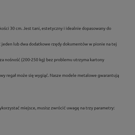
ości 30 cm. Jest tani, estetyczny i idealnie dopasowany do
ć jeden lub dwa dodatkowe rzędy dokumentów w pionie na tej
sza nośność (200-250 kg) bez problemu utrzyma kartony
owy regał może się wygiąć. Nasze modele metalowe gwarantują
korzystać miejsce, musisz zwrócić uwagę na trzy parametry: