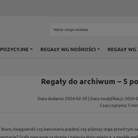
SPOZYCYJNE
REGAŁY WG NOŚNOŚCI
REGAŁY WG
Regały do archiwum – 5 p
Data dodania: 2026-02-20 | Data modyfikacji: 2026-0
Czas czytania: 5 min
 biuro, księgowość czy kancelaria prędzej czy później staje przed tym
entację? Szafy pancerne są drogie i zajmują dużo miejsca, a zwykłe me