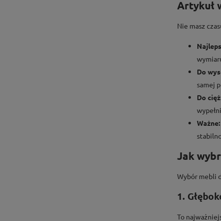
Artykuł 
Nie masz czas
Najlep
wymiaru
Do wys
samej p
Do cięż
wypełni
Ważne:
stabilno
Jak wybr
Wybór mebli d
1. Głębok
To najważniej