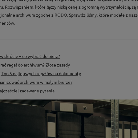
ru. Rozwiązaniem, które łączy niską cenę z ogromną wytrzymałością, są
sjonalne archiwum zgodne z RODO. Sprawdziliśmy, które modele z naszej 
mentów.
 w skrócie – co wybrać do biura?
rać regał do archiwum? Złote zasady
 Top 5 najlepszych regałów na dokumenty
ganizować archiwum w małym biurze?
ajczęściej zadawane pytania