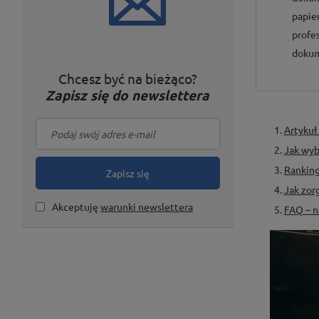
papie
profe
doku
Chcesz być na bieżąco?
Zapisz się do newslettera
Artykuł
Jak wyb
Ranking
Zapisz się
Jak zor
Akceptuję
warunki newslettera
FAQ – n