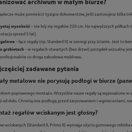
anizować archiwum w małym biurze?
plecze może pomieścić tysiące dokumentów, jeśli zastosujesz kilka tri
ystaj wysokość
– nie bój się regałów 220 cm. Na najwyższych półkach 
tacja sprzed 5 lat).
regałowe
– łącz regały (np. Standard II) w szeregi przy ścianie. Jest to b
a grzbietach
– w regałach otwartych (bez drzwi) porządek wizualny jes
profesjonalnie co droga zabudowa meblowa.
jczęściej zadawane pytania
gały metalowe nie porysują podłogi w biurze (pan
nkiem poprawnego montażu. Wszystkie nasze regały są wyposażone w sp
 od dołu. Chronią one podłogę przed zarysowaniem i wgnieceniami, na
ntaż regałów wciskanym jest głośny?
w wciskanych (Standard II, Primo II) wymaga użycia gumowego młotka d