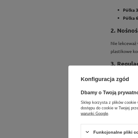
Półka 
Półka 
2. Nośnoś
Nie lekceważ 
plastikowe ko
3. Regula
Segregator A4
Konfiguracja zgód
"powietrzem"
Dbamy o Twoją prywatn
Ranking 
Sklep korzysta z plików cookie 
dostępu do cookie w Twojej prz
Oto zestawieni
warunki Google
.
1. Regał
P
Funkcjonalne pliki 
Nasz absolutn