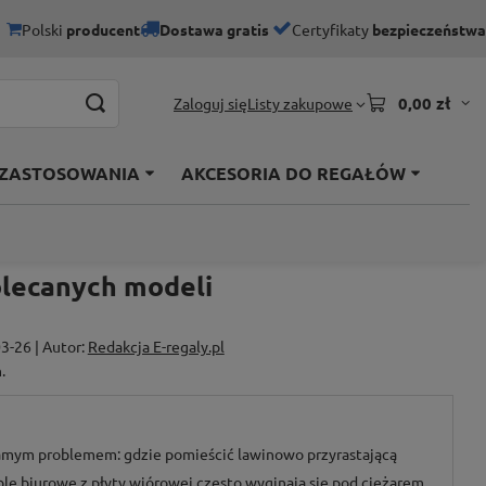
Polski
producent
Dostawa gratis
Certyfikaty
bezpieczeństwa
0,00 zł
Listy zakupowe
Zaloguj się
 ZASTOSOWANIA
AKCESORIA DO REGAŁÓW
olecanych modeli
3-26 | Autor:
Redakcja E-regaly.pl
.
 samym problemem: gdzie pomieścić lawinowo przyrastającą
ble biurowe z płyty wiórowej często wyginają się pod ciężarem