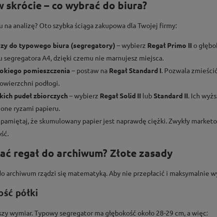
w skrócie – co wybrać do biura?
u na analizę? Oto szybka ściąga zakupowa dla Twojej firmy:
szy do typowego biura (segregatory)
– wybierz
Regał Primo II
o głębok
 segregatora A4, dzięki czemu nie marnujesz miejsca.
okiego pomieszczenia
– postaw na
Regał Standard I
. Pozwala zmieści
owierzchni podłogi.
kich pudeł zbiorczych
– wybierz
Regał Solid II
lub
Standard II
. Ich wyż
one ryzami papieru.
pamiętaj, że skumulowany papier jest naprawdę ciężki. Zwykły market
ść.
ać regał do archiwum? Złote zasady
o archiwum rządzi się matematyką. Aby nie przepłacić i maksymalnie wy
ość półki
szy wymiar. Typowy segregator ma głębokość około 28-29 cm, a więc: