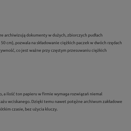
które archiwizują dokumenty w dużych, zbiorczych pudłach
. 50 cm), pozwala na składowanie ciężkich paczek w dwóch rzędach
ztywność, co jest ważne przy częstym przesuwaniu ciężkich
ło, a ilość ton papieru w firmie wymaga rozwiązań niemal
ntażu wciskanego. Dzięki temu nawet potężne archiwum zakładowe
im czasie, bez użycia kluczy.