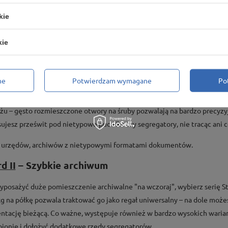
cm, co sprawia, że segregatory licują się z krawędzią półki, a to wyglą
kie
ę to aż nadto dla papieru (nawet przy pełnym obłożeniu). Jest to równi
kie
małych biur, księgowości, podręcznych archiwów.
teel
– klasyk biurowy
ne
Potwierdzam wymagane
Po
scu plasuje się model Steel. To tradycyjny regał skręcany, który od lat 
u – gęsto rozmieszczone otwory na śruby pozwalają na bardzo precyzyj
sujesz prześwit pod nietypowe pudełka czy segregatory, nie tracąc ani 
urzędów, archiwów z nietypowymi formatami dokumentów.
d II
– Szybkie archiwum
yposażyć duże pomieszczenie archiwalne "na wczoraj", wybierz serię Sta
g na półkę pozwala traktować go jako regał uniwersalny – na dole możes
tację bieżącą. Co ważne, występuje również w bardzo wysokich waria
pionie i dołożyć dodatkowe rzędy segregatorów.