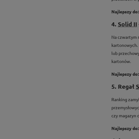
Najlepszy do:
4.
Solid II
Na czwartym mi
kartonowych. 
lub przechowy
kartonów.
Najlepszy do:
5. Regał
S
Ranking zamyka
przemysłowych
czy magazyn d
Najlepszy do: