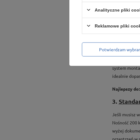
głębokości 30 
Analityczne pliki coo
100 kg na półk
firmy.
Reklamowe pliki coo
Najlepszy do:
2. Regał
S
Potwierdzam wybra
Na drugim miej
system montaż
idealnie dopa
Najlepszy do:
3.
Standar
Jeśli musisz w
Nośność 200 k
wyżej dokumen
przestrzeń w 