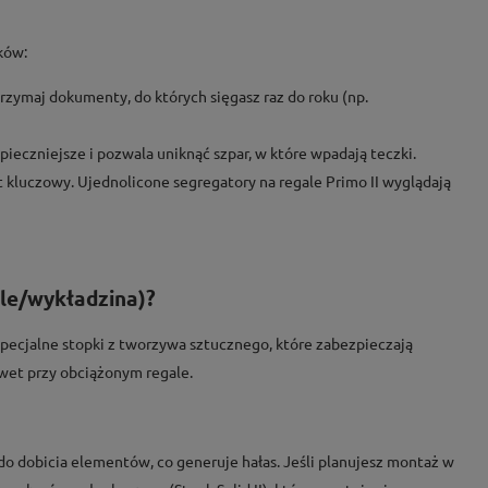
ków:
trzymaj dokumenty, do których sięgasz raz do roku (np.
ezpieczniejsze i pozwala uniknąć szpar, w które wpadają teczki.
t kluczowy. Ujednolicone segregatory na regale Primo II wyglądają
ele/wykładzina)?
ecjalne stopki z tworzywa sztucznego, które zabezpieczają
wet przy obciążonym regale.
o dobicia elementów, co generuje hałas. Jeśli planujesz montaż w