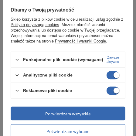
Dbamy o Twoją prywatność
10. Złożyłem już jedno zamówienie i
zamówiłem ponownie kolejne produkty-
Sklep korzysta z plików cookie w celu realizacji usług zgodnie z
Polityką dotyczącą cookies
. Możesz określić warunki
dwa zamówienia mają ten sam status
przechowywania lub dostępu do cookie w Twojej przeglądarce.
realizacji,czy mogą być połączone i wysłane
Więcej informacji na temat warunków i prywatności można
znaleźć także na stronie
Prywatność i warunki Google
.
razem?
Jeśli zamówienia nie zostały złożone w tym samym dniu/w odstępie
Zawsze
Funkcjonalne pliki cookie (wymagane)
aktywne
kilku godzin będą traktowane jako odrębne zamówienia,w związku z
czym będą realizowane oddzielnie. Nie ma możliwości ich połączenia.
Analityczne pliki cookie
11. Czy produkty o statusie dostępne „od
ręki” wyślecie mi od razu,a pozostałe w
Reklamowe pliki cookie
późniejszym terminie?
Nie realizujemy wysyłek zamówień częściowo. Nie ma możliwości
Potwierdzam wszystkie
dzielenia zamówienia po jego złożeniu. Jeśli chcesz zamówić produkty
o różnych terminach dostępności i zależy Ci na otrzymaniu części z nich
Potwierdzam wybrane
wcześniej-możesz złożyć na nie oddzielne zamówienia.