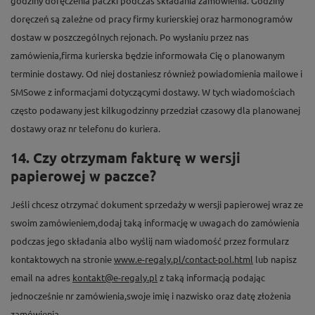
godziny doręczenia paczki podczas składania zamówienia. Godziny
doręczeń są zależne od pracy firmy kurierskiej oraz harmonogramów
dostaw w poszczególnych rejonach. Po wysłaniu przez nas
zamówienia,firma kurierska będzie informowała Cię o planowanym
terminie dostawy. Od niej dostaniesz również powiadomienia mailowe i
SMSowe z informacjami dotyczącymi dostawy. W tych wiadomościach
często podawany jest kilkugodzinny przedział czasowy dla planowanej
dostawy oraz nr telefonu do kuriera.
14. Czy otrzymam fakturę w wersji
papierowej w paczce?
Jeśli chcesz otrzymać dokument sprzedaży w wersji papierowej wraz ze
swoim zamówieniem,dodaj taką informację w uwagach do zamówienia
podczas jego składania albo wyślij nam wiadomość przez formularz
kontaktowych na stronie
www.e-regaly.pl/contact-pol.html
lub napisz
email na adres
kontakt@e-regaly.pl
z taką informacją podając
jednocześnie nr zamówienia,swoje imię i nazwisko oraz datę złożenia
zamówienia.