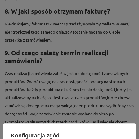
8. W jaki sposób otrzymam fakturę?
Nie drukujemy faktur. Dokument sprzedaży wysyłamy mailem w wersji
elektronicznej tego samego dnia,gdy zostanie nadana do Ciebie
przesyłka z zamówieniem.
9. Od czego zależy termin realizacji
zamówienia?
Czas realizacji zamówienia zależny jest od dostępności zamawianych
produktów. Zwróć uwagę na czas dostępności podany na stronach
produktów. Każdy produkt ma określony termin dostępności,który jest
aktualizowany na bieżąco. Jeśli dwa z trzech produktów,które chcesz
zamówić są dostępne na magazynie,a jeden produkt ma wydłużony czas
dostępności-Twoje zamówienie zostanie wysłane dopiero po
skompletowaniu wszystkich trzech produktów. Jeśli więc nie chcesz
czekać,możesz złożyć dwa osobne zamówienia,które realizowane będą
Konfiguracja zgód
niezależnie.