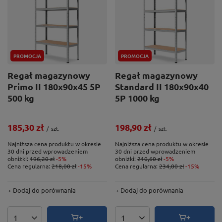
PROMOCJA
PROMOCJA
Regał magazynowy
Regał magazynowy
Primo II 180x90x45 5P
Standard II 180x90x40
500 kg
5P 1000 kg
185,30 zł
198,90 zł
/
szt.
/
szt.
Najniższa cena produktu w okresie
Najniższa cena produktu w okresie
30 dni przed wprowadzeniem
30 dni przed wprowadzeniem
obniżki:
196,20 zł
-5%
obniżki:
210,60 zł
-5%
Cena regularna:
218,00 zł
-15%
Cena regularna:
234,00 zł
-15%
+ Dodaj do porównania
+ Dodaj do porównania
Ilość produktów
Ilość produktów