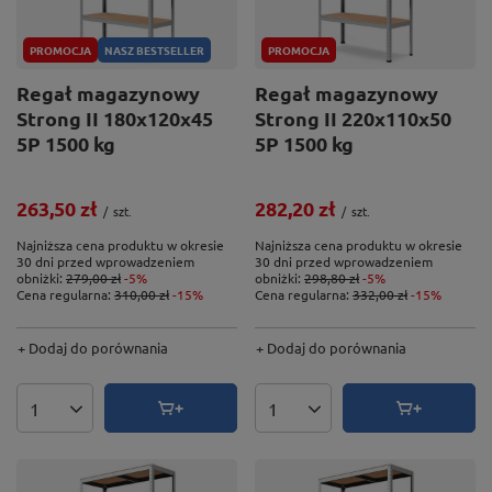
PROMOCJA
NASZ BESTSELLER
PROMOCJA
Regał magazynowy
Regał magazynowy
Strong II 180x120x45
Strong II 220x110x50
5P 1500 kg
5P 1500 kg
263,50 zł
282,20 zł
/
szt.
/
szt.
Najniższa cena produktu w okresie
Najniższa cena produktu w okresie
30 dni przed wprowadzeniem
30 dni przed wprowadzeniem
obniżki:
279,00 zł
-5%
obniżki:
298,80 zł
-5%
Cena regularna:
310,00 zł
-15%
Cena regularna:
332,00 zł
-15%
+ Dodaj do porównania
+ Dodaj do porównania
Ilość produktów
Ilość produktów