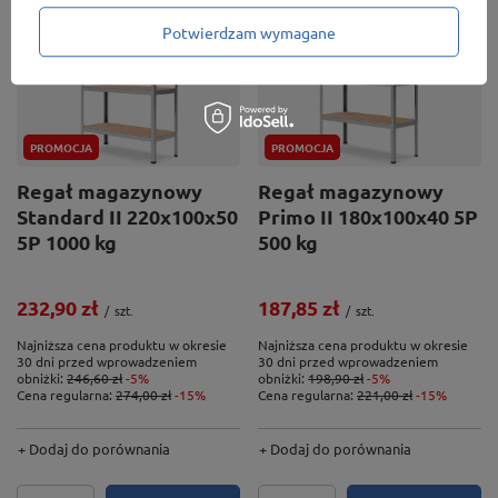
Potwierdzam wymagane
PROMOCJA
PROMOCJA
Regał magazynowy
Regał magazynowy
Standard II 220x100x50
Primo II 180x100x40 5P
5P 1000 kg
500 kg
232,90 zł
187,85 zł
/
szt.
/
szt.
Najniższa cena produktu w okresie
Najniższa cena produktu w okresie
30 dni przed wprowadzeniem
30 dni przed wprowadzeniem
obniżki:
246,60 zł
-5%
obniżki:
198,90 zł
-5%
Cena regularna:
274,00 zł
-15%
Cena regularna:
221,00 zł
-15%
+ Dodaj do porównania
+ Dodaj do porównania