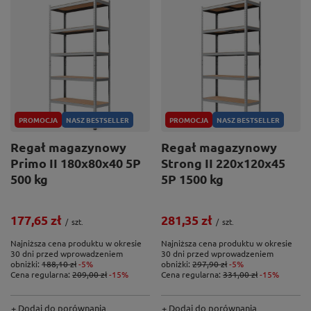
PROMOCJA
NASZ BESTSELLER
PROMOCJA
NASZ BESTSELLER
Regał magazynowy
Regał magazynowy
Primo II 180x80x40 5P
Strong II 220x120x45
500 kg
5P 1500 kg
177,65 zł
281,35 zł
/
szt.
/
szt.
Najniższa cena produktu w okresie
Najniższa cena produktu w okresie
30 dni przed wprowadzeniem
30 dni przed wprowadzeniem
obniżki:
188,10 zł
-5%
obniżki:
297,90 zł
-5%
Cena regularna:
209,00 zł
-15%
Cena regularna:
331,00 zł
-15%
+ Dodaj do porównania
+ Dodaj do porównania