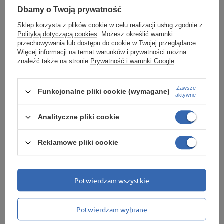
Dbamy o Twoją prywatność
PROMOCJA
PROMOCJA
Sklep korzysta z plików cookie w celu realizacji usług zgodnie z
Regał magazynowy
Regał magazynowy
Polityką dotyczącą cookies
. Możesz określić warunki
Strong II 200x100x50
Strong II 200x120x45
przechowywania lub dostępu do cookie w Twojej przeglądarce.
Więcej informacji na temat warunków i prywatności można
5P 1500 kg
5P 1500 kg
znaleźć także na stronie
Prywatność i warunki Google
.
266,90 zł
270,30 zł
/
szt.
/
szt.
Zawsze
Funkcjonalne pliki cookie (wymagane)
aktywne
Najniższa cena produktu w okresie
Najniższa cena produktu w okresie
30 dni przed wprowadzeniem
30 dni przed wprowadzeniem
obniżki:
282,60 zł
-5%
obniżki:
286,20 zł
-5%
Analityczne pliki cookie
Cena regularna:
314,00 zł
-15%
Cena regularna:
318,00 zł
-15%
Reklamowe pliki cookie
+ Dodaj do porównania
+ Dodaj do porównania
Ilość produktów
Ilość produktów
Potwierdzam wszystkie
Potwierdzam wybrane