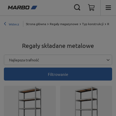
Strona główna
Regały magazynowe
Typ konstrukcji
Regał
Wstecz
Regały składane metalowe
Zmień sortowanie
Najlepsza trafność
Filtrowanie