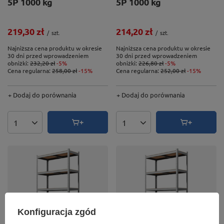
5P 1000 kg
5P 1000 kg
219,30 zł
214,20 zł
/
szt.
/
szt.
Najniższa cena produktu w okresie
Najniższa cena produktu w okresie
30 dni przed wprowadzeniem
30 dni przed wprowadzeniem
obniżki:
232,20 zł
-5%
obniżki:
226,80 zł
-5%
Cena regularna:
258,00 zł
-15%
Cena regularna:
252,00 zł
-15%
+ Dodaj do porównania
+ Dodaj do porównania
Ilość produktów
Ilość produktów
Konfiguracja zgód