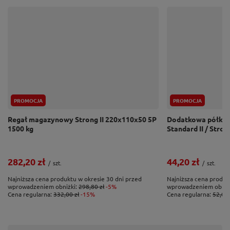
Półki regałów STRONG II mocowane są do nóg bez
wsparcia śrub. Dzięki wprowadzeniu w ostatnim czasie
przez naszą firmę nowatorskiego rozwiązania w
postaci specjalnych kulistych przetłoczeń w
„języczkach” mocujących półkę, regał po zmontowaniu
jest dużo stabilniejszy od konkurencyjnych ofert!
PROMOCJA
PROMOCJA
Regał magazynowy Strong II 220x110x50 5P
Dodatkowa półka 
1500 kg
Standard II / Strong
282,20 zł
44,20 zł
/
szt.
/
szt.
Najniższa cena produktu w okresie 30 dni przed
Najniższa cena produk
wprowadzeniem obniżki:
298,80 zł
-5%
wprowadzeniem obniż
Cena regularna:
332,00 zł
-15%
Cena regularna:
52,00 