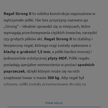
Regał Strong II
to solidna konstrukcja wyposażona w
wytrzymałe półki. Nie bez przyczyny nazwano go
„Strong” – idealnie sprawdzi się w miejscach, które
wymagają przechowywania ciężkich towarów, narzędzi
czy grubych plików akt.
Regał Strong II
to stabilny i
bezpieczny regał, którego nogi zostały wykonane z
blachy o grubości 1,5 mm
, a półki bardzo mocnej i
jednocześnie estetycznej
płyty MDF.
Półki regału
posiadają specjalne wzmocnienia w postaci
spodnich
poprzeczek
, dzięki którym może się na nich
znajdować towar o masie
300 kg
. Aby regał był
sztywny, półki zostały przymocowane do nóg za
pomocą
wpustów kulistych
.
Pokaż więcej