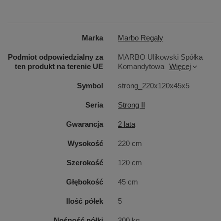
Marka
Marbo Regały
Podmiot odpowiedzialny za
MARBO Ulikowski Spółka
ten produkt na terenie UE
Komandytowa
Więcej
Symbol
strong_220x120x45x5
Seria
Strong II
Gwarancja
2 lata
Wysokość
220 cm
Szerokość
120 cm
Głębokość
45 cm
Ilość półek
5
Dodatkową ich funkcją jest możliwość regulowania
Nośność półki
300 kg