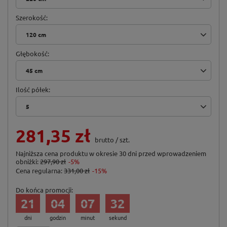
Szerokość
120 cm
Głębokość
45 cm
Ilość półek
5
281,35 zł
brutto
/
szt.
Najniższa cena produktu w okresie 30 dni przed wprowadzeniem
obniżki:
297,90 zł
-5%
Cena regularna:
331,00 zł
-15%
Do końca promocji:
21
04
07
31
dni
godzin
minut
sekund