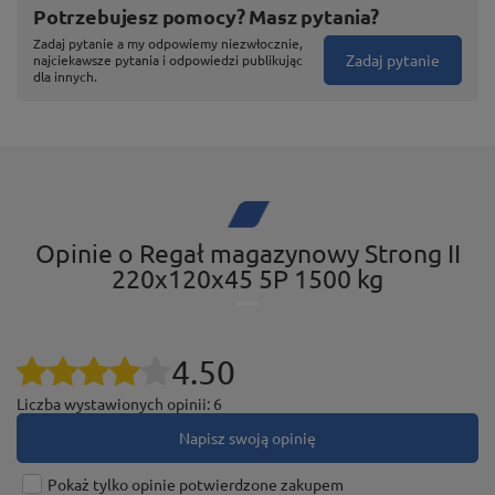
Potrzebujesz pomocy? Masz pytania?
Zadaj pytanie a my odpowiemy niezwłocznie,
Zadaj pytanie
najciekawsze pytania i odpowiedzi publikując
dla innych.
Łączenie nóg za pomocą śrub
Opinie o Regał magazynowy Strong II
Nogi regałów STRONG II łączy a oprócz tego
220x120x45 5P 1500 kg
wzmacnia stalowy kątownik, dostosowany do
mocowania za pomocą czterech śrub. Wygodny
system montażu nóg zapewnia konkretnemu regałowi
4.50
naprawdę znakomitą stabilność oraz lepszą sztywność
Liczba wystawionych opinii: 6
niż produkt w całości bezśrubowy (wciskany).
Napisz swoją opinię
Pokaż tylko opinie potwierdzone zakupem