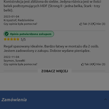
W regałach STRONG II jako wypełnienie półki
Kontstrukcja jest zbliżona do siebie. Jedyna różnica jest w ilości
belek podtrzymujących MDF (Strong II - jedna belka, Stark - trzy
zastosowaliśmy estetyczną i znakomitą pod względem
belki).
trwałości płytę MDF. Materiał ten jest materiałem
2023-01-04
ekologicznym, bezpiecznym dla człowieka i
Krzysztof, Radzionków
Tak
12
Nie
3
Czy opinia była pomocna?
przyjaznym dla środowiska. Powierzchnia płyty
zachwyca gładkością, co odróżnia ją od tanich płyt
Opinia potwierdzona zakupem
wiórowych. Klasa higieny E1.
5/5
Regał spasowany idealnie. Bardzo łatwy w montażu dla 2 osób.
Jestem zadowolony z zakupu. Dobrze wydane pieniądze.
2022-11-04
Szymon, Suwałki
Tak
4
Nie
3
Czy opinia była pomocna?
ZOBACZ WIĘCEJ
Zamówienia