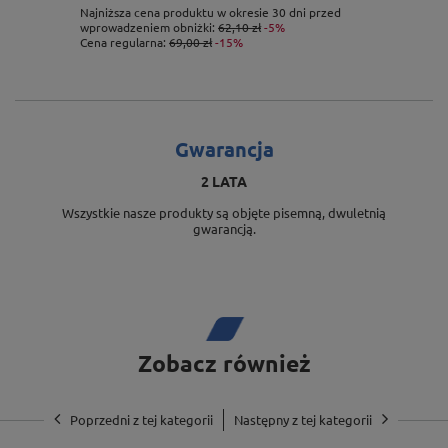
Najniższa cena produktu w okresie 30 dni przed
wprowadzeniem obniżki:
62,10 zł
-5%
Cena regularna:
69,00 zł
-15%
Gwarancja
2 LATA
Wszystkie nasze produkty są objęte pisemną, dwuletnią
gwarancją.
Zobacz również
Poprzedni z tej kategorii
Następny z tej kategorii
Przetłoczenia języczków mocujących