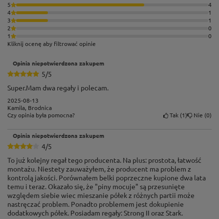
5
4
4
1
3
1
2
0
1
0
Kliknij ocenę aby filtrować opinie
Opinia niepotwierdzona zakupem
5/5
Super.Mam dwa regały i polecam.
2025-08-13
Kamila, Brodnica
Tak
1
Nie
0
Czy opinia była pomocna?
Opinia niepotwierdzona zakupem
4/5
To już kolejny regał tego producenta. Na plus: prostota, łatwość
montażu. Niestety zauważyłem, że producent ma problem z
kontrolą jakości. Porównałem belki poprzeczne kupione dwa lata
temu i teraz. Okazało się, że "piny mocuje" są przesunięte
względem siebie wiec mieszanie półek z różnych partii może
Półki z płyty MDF
nastręczać problem. Ponadto problemem jest dokupienie
dodatkowych półek. Posiadam regały: Strong II oraz Stark.