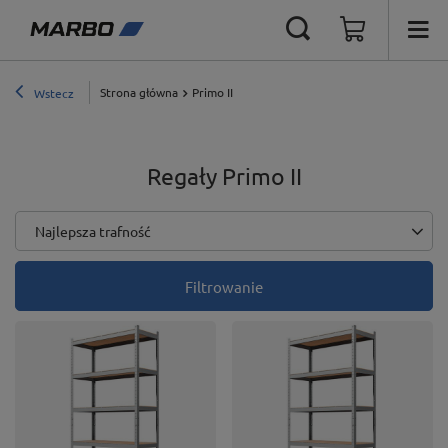
Strona główna
Primo II
Wstecz
Regały Primo II
Zmień sortowanie
Najlepsza trafność
Filtrowanie