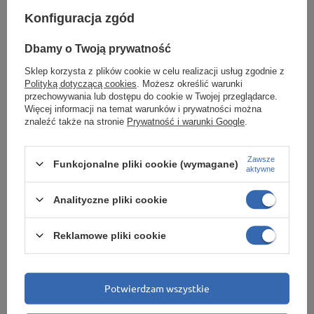
500 kg
500 kg
Konfiguracja zgód
175,95 zł
180,20 zł
Dbamy o Twoją prywatność
/
szt.
/
szt.
Sklep korzysta z plików cookie w celu realizacji usług zgodnie z
Najniższa cena produktu w okresie
Najniższa cena produktu w okresie
Polityką dotyczącą cookies
. Możesz określić warunki
30 dni przed wprowadzeniem
30 dni przed wprowadzeniem
obniżki:
186,30 zł
-5%
obniżki:
190,80 zł
-5%
przechowywania lub dostępu do cookie w Twojej przeglądarce.
Cena regularna:
207,00 zł
-15%
Cena regularna:
212,00 zł
-15%
Więcej informacji na temat warunków i prywatności można
znaleźć także na stronie
Prywatność i warunki Google
.
+ Dodaj do porównania
+ Dodaj do porównania
Zawsze
Funkcjonalne pliki cookie (wymagane)
aktywne
Ilość produktów
Ilość produktów
Analityczne pliki cookie
Reklamowe pliki cookie
Potwierdzam wszystkie