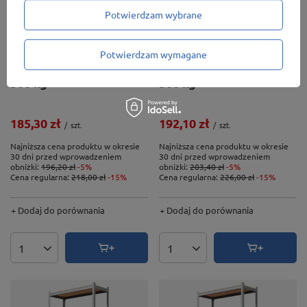
Potwierdzam wybrane
PROMOCJA
PROMOCJA
Regał magazynowy
Regał magazynowy
Potwierdzam wymagane
Primo II 180x90x45 5P
Primo II 180x100x45 5P
500 kg
500 kg
185,30 zł
192,10 zł
/
szt.
/
szt.
Najniższa cena produktu w okresie
Najniższa cena produktu w okresie
30 dni przed wprowadzeniem
30 dni przed wprowadzeniem
obniżki:
196,20 zł
-5%
obniżki:
203,40 zł
-5%
Cena regularna:
218,00 zł
-15%
Cena regularna:
226,00 zł
-15%
+ Dodaj do porównania
+ Dodaj do porównania
Ilość produktów
Ilość produktów