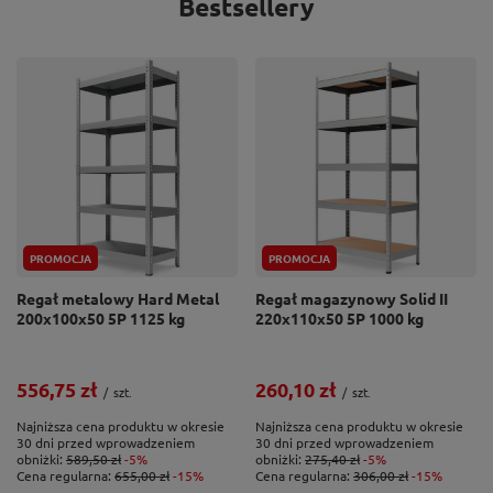
Bestsellery
PROMOCJA
PROMOCJA
Regał metalowy Hard Metal
Regał magazynowy Solid II
200x100x50 5P 1125 kg
220x110x50 5P 1000 kg
556,75 zł
260,10 zł
/
szt.
/
szt.
Najniższa cena produktu w okresie
Najniższa cena produktu w okresie
30 dni przed wprowadzeniem
30 dni przed wprowadzeniem
obniżki:
589,50 zł
-5%
obniżki:
275,40 zł
-5%
Cena regularna:
655,00 zł
-15%
Cena regularna:
306,00 zł
-15%