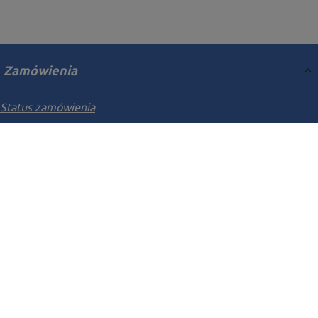
Zamówienia
Status zamówienia
Śledzenie przesyłki
Chcę zareklamować produkt
Chcę odstąpić od umowy
Chcę wymienić towar
Kontakt
Konto