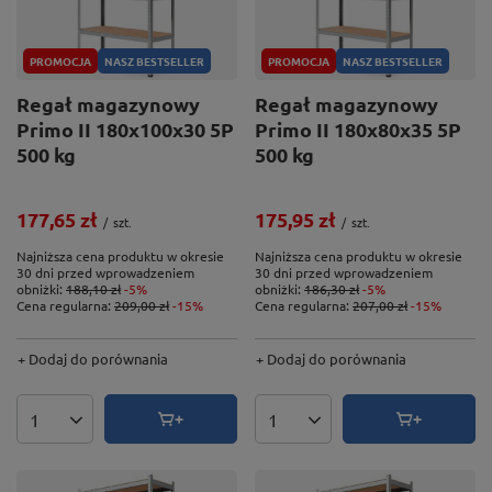
PROMOCJA
NASZ BESTSELLER
PROMOCJA
NASZ BESTSELLER
Regał magazynowy
Regał magazynowy
Primo II 180x100x30 5P
Primo II 180x80x35 5P
500 kg
500 kg
177,65 zł
175,95 zł
/
szt.
/
szt.
Najniższa cena produktu w okresie
Najniższa cena produktu w okresie
30 dni przed wprowadzeniem
30 dni przed wprowadzeniem
obniżki:
188,10 zł
-5%
obniżki:
186,30 zł
-5%
Cena regularna:
209,00 zł
-15%
Cena regularna:
207,00 zł
-15%
+ Dodaj do porównania
+ Dodaj do porównania
Ilość produktów
Ilość produktów