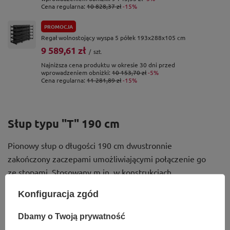
Cena regularna:
10 828,37 zł
-15%
PROMOCJA
Regał wolnostojący wyspa 5 półek 193x288x105 cm
9 589,61 zł
/
szt.
Najniższa cena produktu w okresie 30 dni przed
wprowadzeniem obniżki:
10 153,70 zł
-5%
Cena regularna:
11 281,89 zł
-15%
Słup typu "T" 190 cm
Pionowy słup o długości 190 cm dwustronnie
zakończony zaczepami umożliwiającymi połączenie go
ze stopami. Stosowany m.in. w konstrukcjach
wolnostojących regałów typu „wyspa”. Wzdłuż obu
Konfiguracja zgód
ścian na których znajdują się zaczepy umieszczone
zostały perforacje pozwalające na zamontowanie w
Dbamy o Twoją prywatność
nich wsporników półkowych lub segmentów tylnych.