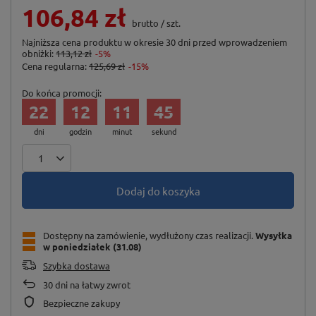
106,84 zł
brutto
/
szt.
Najniższa cena produktu w okresie 30 dni przed wprowadzeniem
obniżki:
113,12 zł
-5%
Cena regularna:
125,69 zł
-15%
Do końca promocji:
22
12
11
45
dni
godzin
minut
sekund
Dodaj do koszyka
Dostępny na zamówienie, wydłużony czas realizacji
Wysyłka
w poniedziałek (31.08)
Szybka dostawa
30
dni na łatwy zwrot
Bezpieczne zakupy