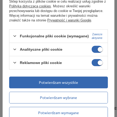
Sklep korzysta z plików cookie w celu realizacji usług zgodnie z
Polityką dotyczącą cookies
. Możesz określić warunki
przechowywania lub dostępu do cookie w Twojej przeglądarce.
Więcej informacji na temat warunków i prywatności można
znaleźć także na stronie
Prywatność i warunki Google
.
Zawsze
Funkcjonalne pliki cookie (wymagane)
aktywne
Pokaż więcej
Analityczne pliki cookie
Reklamowe pliki cookie
Marka
Marbo Regały
Potwierdzam wszystkie
Podmiot odpowiedzialny za
MARBO Ulikowski Spółka
ten produkt na terenie UE
Komandytowa
Więcej
Potwierdzam wybrane
Symbol
ASM-001411_0
Seria
Regały sklepowe ekspozycyjne
Potwierdzam wymagane