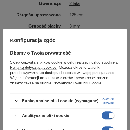
Potrzebujesz pomocy przy
Gwarancja
2 lata
konfiguracji własnego regału?
Długość uproszczona
125 cm
Skontaktuj się z nami, a pomożemy Ci dobrać
Grubość blachy
3 mm
elementy składowe o odpowiednim wymiarze oraz
Wykończenie
malowanie proszkowe
kompatybilności.
Konfiguracja zgód
Waga
1,51 kg
Dodatkowo istnieje możliwość pomalowania
Dbamy o Twoją prywatność
konstrukcji regału na wskazany przez Ciebie kolor.
Kolor
Czarny mat
Sklep korzysta z plików cookie w celu realizacji usług zgodnie z
Podaj symbol wybranej barwy z palety RAL, a
Polityką dotyczącą cookies
. Możesz określić warunki
otrzymasz wycenę.
przechowywania lub dostępu do cookie w Twojej przeglądarce.
Więcej informacji na temat warunków i prywatności można
DO POBRANIA
znaleźć także na stronie
Prywatność i warunki Google
.
Tel.:
801 000 955
Tel.:
41 24 35 955 wew. 812
Zasoby dotyczące bezpieczeństwa i produktów
Zawsze
Mail:
kontakt@e-regaly.pl
Funkcjonalne pliki cookie (wymagane)
aktywne
Instrukcja z informacją o bezpieczeństwie
Ważne informacje o bezpieczeństwie
Analityczne pliki cookie