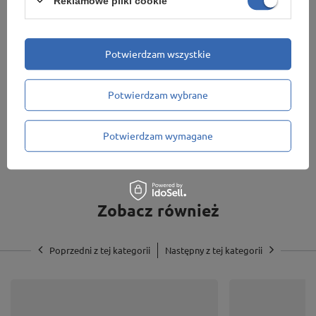
Reklamowe pliki cookie
Potwierdzam wszystkie
Gwarancja
2 LATA
Potwierdzam wybrane
Wszystkie nasze produkty są objęte pisemną, dwuletnią
gwarancją.
Potwierdzam wymagane
Zobacz również
Poprzedni z tej kategorii
Następny z tej kategorii