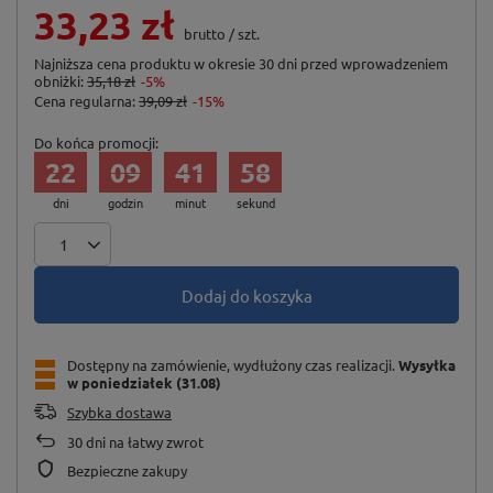
33,23 zł
brutto
/
szt.
Najniższa cena produktu w okresie 30 dni przed wprowadzeniem
obniżki:
35,18 zł
-5%
Cena regularna:
39,09 zł
-15%
Do końca promocji:
22
09
41
57
dni
godzin
minut
sekund
Dodaj do koszyka
Dostępny na zamówienie, wydłużony czas realizacji
Wysyłka
w poniedziałek (31.08)
Szybka dostawa
30
dni na łatwy zwrot
Bezpieczne zakupy