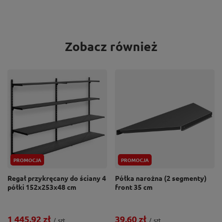
Zobacz również
PROMOCJA
PROMOCJA
Regał przykręcany do ściany 4
Półka narożna (2 segmenty)
półki 152x253x48 cm
front 35 cm
1 445,92 zł
39,60 zł
/
szt.
/
szt.