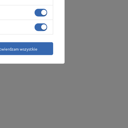
twierdzam wszystkie
andytowa
Więcej