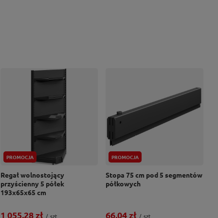
PROMOCJA
PROMOCJA
Regał wolnostojący
Stopa 75 cm pod 5 segmentów
przyścienny 5 półek
półkowych
193x65x65 cm
1 055,28 zł
66,04 zł
/
szt.
/
szt.