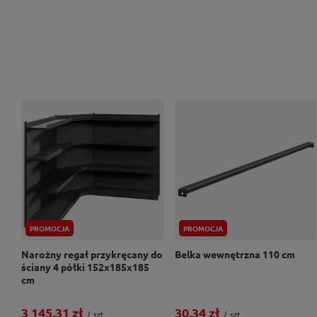
PROMOCJA
PROMOCJA
Narożny regał przykręcany do
Belka wewnętrzna 110 cm
ściany 4 półki 152x185x185
cm
3 145,31 zł
30,34 zł
/
szt.
/
szt.