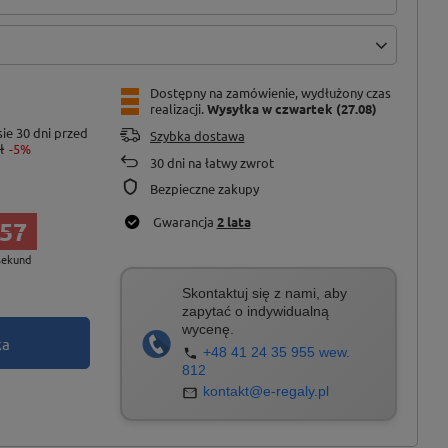
Dostępny na zamówienie, wydłużony czas
realizacji
Wysyłka
w czwartek (27.08)
ie 30 dni przed
Szybka dostawa
ł
-5%
30
dni na łatwy zwrot
Bezpieczne zakupy
Gwarancja
2 lata
56
sekund
Skontaktuj się z nami, aby
zapytać o indywidualną
wycenę.
ka
+48 41 24 35 955 wew.
812
kontakt@e-regaly.pl