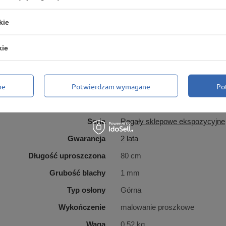
kie
kie
Marka
Marbo Regały
ne
Potwierdzam wymagane
Po
 za ten produkt na terenie UE
MARBO Ulikowski Spółka Kom
Symbol
PRT-004507_6
Seria
Regały sklepowe ekspozycyjne
Gwarancja
2 lata
Długość uproszczona
80 cm
Grubość blachy
1 mm
Typ osłony
Górna
Wykończenie
malowanie proszkowe
Waga
0,52 kg