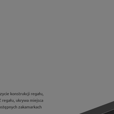
cie konstrukcji regału,
ć regału, ukrywa miejsca
dostępnych zakamarkach