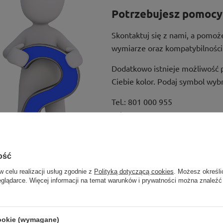
Potrzebujesz pomocy 
Skontaktuj się z nami, a pomo
wymiarze oraz kompatybilności
Dodatkowo istnieje możliwość 
Ciebie kolor. Podaj symbol wyb
Tel.:
801 000 955
Tel.:
41 24 35 955 wew. 812
Mail:
kontakt@e-regaly.pl
ość
w celu realizacji usług zgodnie z
Polityką dotyczącą cookies
. Możesz określi
eglądarce. Więcej informacji na temat warunków i prywatności można znaleźć
cookie (wymagane)