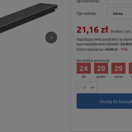
uproszczona
Typ osłony
Górna
21,16 zł
brutto
/
szt.
Najniższa cena produktu w okres
wprowadzeniem obniżki:
22,40 z
Cena regularna:
24,89 zł
-15%
Do końca promocji:
24
20
29
dni
godzin
minut
Dodaj do koszy