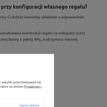
przy konfiguracji własnego regału?
żemy Ci dobrać elementy składowe o odpowiednim
.
pomalowania konstrukcji regału na wskazany przez
ranej barwy z palety RAL, a otrzymasz wycenę.
ć warunki przechowywania lub
 także na stronie
Prywatność i
Zawsze aktywne