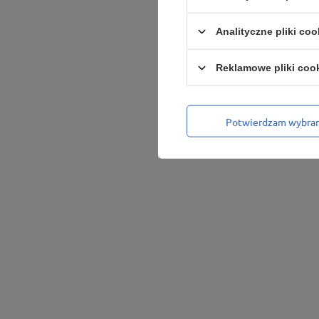
Analityczne pliki coo
Reklamowe pliki coo
Potwierdzam wybra
Podmiot odpowiedzialny