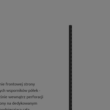
ie frontowej strony
ych wsporników półek -
śnie wewnątrz perforacji
adzony na dedykowanym
podpierającą całą