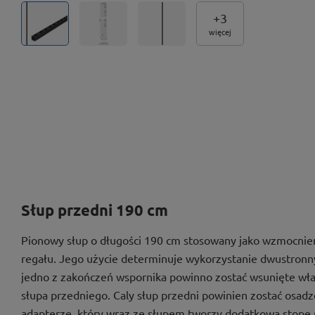
+
3
więcej
Słup przedni 190 cm
Pionowy słup o długości 190 cm stosowany jako wzmocnien
regału. Jego użycie determinuje wykorzystanie dwustronn
jedno z zakończeń wspornika powinno zostać wsunięte wła
słupa przedniego. Caly słup przedni powinien zostać os
adapterze, który wraz ze słupem tworzy dodatkową stopę 