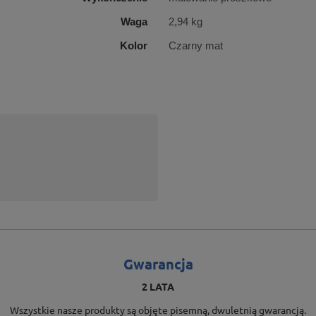
Waga
2,94 kg
Kolor
Czarny mat
Gwarancja
2 LATA
Wszystkie nasze produkty są objęte pisemną, dwuletnią gwarancją.