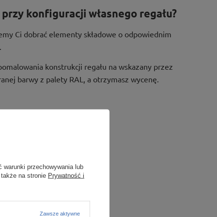
przy konfiguracji własnego regału?
żemy Ci dobrać elementy składowe o odpowiednim
.
pomalowania konstrukcji regału na wskazany przez
ranej barwy z palety RAL, a otrzymasz wycenę.
ć warunki przechowywania lub
 także na stronie
Prywatność i
Zawsze aktywne