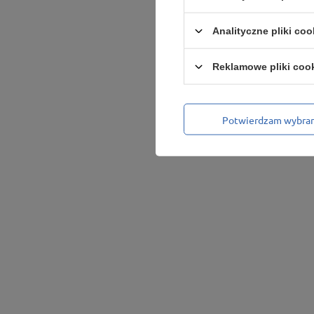
Analityczne pliki coo
Reklamowe pliki coo
Potwierdzam wybra
Podmiot odpowiedzialny