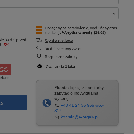
Dostępny na zamówienie, wydłużony czas
realizacji
Wysyłka
w środę (26.08)
ie 30 dni przed
Szybka dostawa
ł
-5%
30
dni na łatwy zwrot
Bezpieczne zakupy
Gwarancja
2 lata
55
sekund
Skontaktuj się z nami, aby
zapytać o indywidualną
wycenę.
ka
+48 41 24 35 955 wew.
812
kontakt@e-regaly.pl