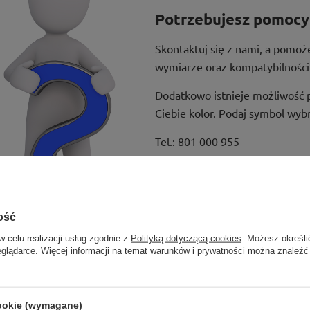
Potrzebujesz pomocy 
Skontaktuj się z nami, a pomo
wymiarze oraz kompatybilności
Dodatkowo istnieje możliwość 
Ciebie kolor. Podaj symbol wyb
Tel.:
801 000 955
Tel.:
41 24 35 955 wew. 812
Mail:
kontakt@e-regaly.pl
ość
w celu realizacji usług zgodnie z
Polityką dotyczącą cookies
. Możesz określi
eglądarce. Więcej informacji na temat warunków i prywatności można znaleźć
cookie (wymagane)