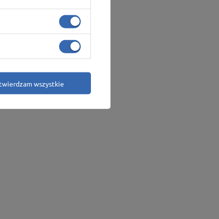
twierdzam wszystkie
andytowa
Więcej