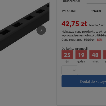
uproszczona
Typ słupa
Przedni
42,75 zł
brutto
/
szt.
Najniższa cena produktu w okres
wprowadzeniem obniżki:
45,26 z
Cena regularna:
50,29 zł
-15%
Do końca promocji:
25
19
48
dni
godzin
minut
Dodaj do koszy