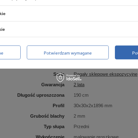
kie
kie
Marka
Marbo Regały
ne
Potwierdzam wymagane
Po
 za ten produkt na terenie UE
MARBO Ulikowski Spółka Kom
Symbol
PRT-004758_0
Seria
Regały sklepowe ekspozycyjne
Gwarancja
2 lata
Długość uproszczona
190 cm
Profil
30x30x2x1896 mm
Grubość blachy
2 mm
Typ słupa
Przedni
Wykończenie
malowanie proszkowe