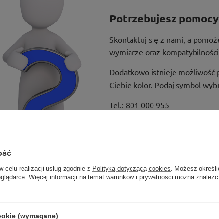
Potrzebujesz pomocy 
Skontaktuj się z nami, a pomo
wymiarze oraz kompatybilności
Dodatkowo istnieje możliwość 
Ciebie kolor. Podaj symbol wyb
Tel.:
801 000 955
Tel.:
41 24 35 955 wew. 812
Mail:
kontakt@e-regaly.pl
ość
w celu realizacji usług zgodnie z
Polityką dotyczącą cookies
. Możesz określi
eglądarce. Więcej informacji na temat warunków i prywatności można znaleźć
cookie (wymagane)