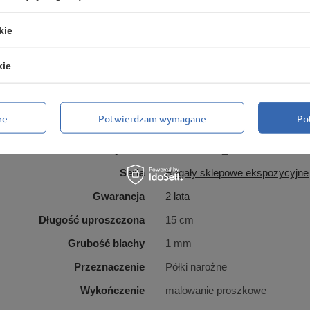
kie
kie
Marka
Marbo Regały
ne
Potwierdzam wymagane
Po
 za ten produkt na terenie UE
MARBO Ulikowski Spółka Kom
Symbol
PRT-005225_2
Seria
Regały sklepowe ekspozycyjne
Gwarancja
2 lata
Długość uproszczona
15 cm
Grubość blachy
1 mm
Przeznaczenie
Półki narożne
Wykończenie
malowanie proszkowe