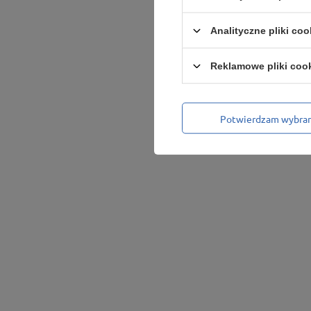
Analityczne pliki coo
Reklamowe pliki coo
Potwierdzam wybra
Podmiot odpowiedzialny