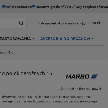
Polski
producent
Dostawa gratis
Certyfikaty
bezpieczeństwa
0,00 zł
Listy zakupowe
Zaloguj się
 ZASTOSOWANIA
AKCESORIA DO REGAŁÓW
żnych 15 cm
do półek narożnych 15
Dodaj do listy zakupowej
dedykowana do montażu na frontach półek narożnych. Zapobiega
ółkowego oraz maskuje łączenia, poprawiając wizualne walory całego