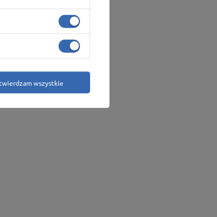
twierdzam wszystkie
andytowa
Więcej