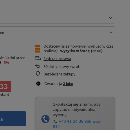
żne
Dostępny na zamówienie, wydłużony czas
realizacji
Wysyłka
w środę (26.08)
ie 30 dni przed
Szybka dostawa
ł
-5%
30
dni na łatwy zwrot
Bezpieczne zakupy
Gwarancja
2 lata
32
sekund
Skontaktuj się z nami, aby
zapytać o indywidualną
wycenę.
ka
+48 41 24 35 955 wew.
812