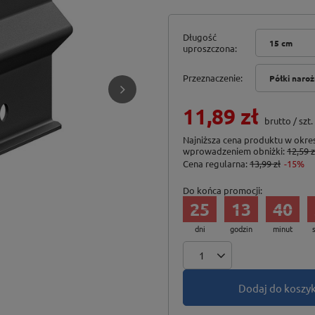
Długość
15 cm
uproszczona
Przeznaczenie
Półki naro
11,89 zł
brutto
/
szt.
Najniższa cena produktu w okres
wprowadzeniem obniżki:
12,59 z
Cena regularna:
13,99 zł
-15%
Do końca promocji:
25
13
40
dni
godzin
minut
Dodaj do koszy