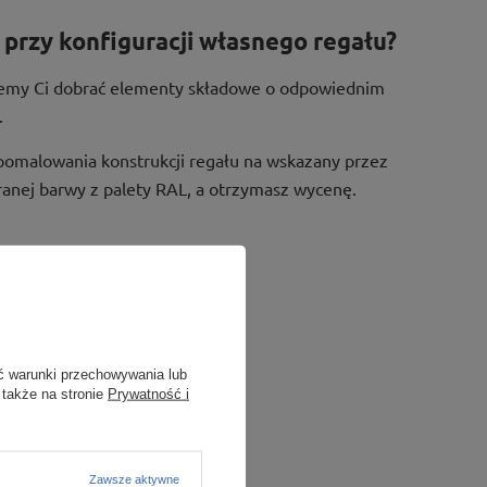
przy konfiguracji własnego regału?
żemy Ci dobrać elementy składowe o odpowiednim
.
pomalowania konstrukcji regału na wskazany przez
ranej barwy z palety RAL, a otrzymasz wycenę.
ć warunki przechowywania lub
 także na stronie
Prywatność i
Zawsze aktywne