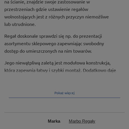
na ścianie, znajdzie swoje zastosowanie w
przestrzeniach gdzie ustawienie regałów
wolnostojących jest z różnych przyczyn niemożliwe
lub utrudnione.
Regał doskonale sprawdzi się np. do prezentacji
asortymentu sklepowego zapewniając swobodny
dostęp do umieszczonych na nim towarów.
Jego niewątpliwą zaletą jest modułowa konstrukcja,
która zapewnia łatwy i szybki montaż. Dodatkowo daje
też możliwość przyszłej modyfikacji lub rozbudowy
regału np. poprzez dodanie kolejnych modułów
tworząc ciąg.
Pokaż więcej
Kontaktując się z nami przed złożeniem zamówienia
możesz poprosić o dostosowanie prezentowanej
konstrukcji do swoich indywidualnych potrzeb.
Marka
Marbo Regały