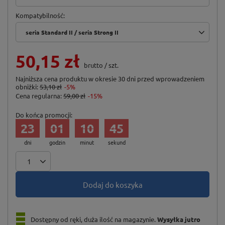
Kompatybilność
seria Standard II / seria Strong II
50,15 zł
brutto
/
szt.
Najniższa cena produktu w okresie 30 dni przed wprowadzeniem
obniżki:
53,10 zł
-5%
Cena regularna:
59,00 zł
-15%
Do końca promocji:
23
01
10
44
dni
godzin
minut
sekund
Dodaj do koszyka
Dostępny od ręki, duża ilość na magazynie
Wysyłka
jutro