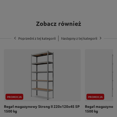
Półki z płyty MDF
Jako wypełnienie półki zastosowaliśmy estetyczną i
Zobacz również
bardzo trwałą płytę MDF. Materiał ten jest
materiałem ekologicznym, bezpiecznym dla
Poprzedni z tej kategorii
Następny z tej kategorii
wszystkich konsumentów i przyjaznym dla środowiska.
Powierzchnia płyty nie ma wybrzuszeń, co odróżnia ją
od tanich odpowiedników. Klasa higieny E1.
PROMOCJA
PROMOCJA
Regał magazynowy Strong II 220x120x45 5P
Regał magazynowy 
1500 kg
1500 kg