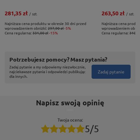
281,35 zł
263,50 zł
/
szt.
/
szt.
Najniższa cena produktu w okresie 30 dni przed
Najniższa cena produk
wprowadzeniem obniżki:
297,90 zł
-5%
wprowadzeniem obniż
Cena regularna:
331,00 zł
-15%
Cena regularna:
310,00
Potrzebujesz pomocy? Masz pytania?
Zadaj pytanie a my odpowiemy niezwłocznie,
Zadaj pytanie
najciekawsze pytania i odpowiedzi publikując
dla innych.
Napisz swoją opinię
Twoja ocena:
5/5