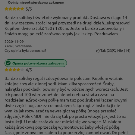
Opinia niepotwierdzona zakupem
stabilność nieporównywalnie większą niż system
5/5
bezśrubowy (wciskany).
Bardzo solidny i świetnie wykonany produkt. Dostawa w ciągu 14
dni a w rzeczywistości regał przyszedł na drugi dzień...ekspresowo!
Kupilem dwie sztuki: 150 i 120cm. Jestem bardzo zadowolony i
śmiało mogę polecić zarówno regały jak i sklep. Pozdrawiam
2020-11-09
Kamil, Warszawa
Tak
23
Nie
14
Czy opinia była pomocna?
Opinia potwierdzona zakupem
4/5
Bardzo solidny regał i zdecydowanie polecam. Kupiłem właśnie
kolejne trzy ale z innej serii. Mam kilka spostrzeżeń. Śruby,
nakrętki i podkładki powinny być w oddzielnych woreczkach. Jest
ich ponad 100 więc zupełnie niepotrzebna strata czasu na
rozdzielanie.Środkową półkę mam tuż pod śrubami łączeniowymi
dwie części nóg, przez co musiałem ściąć rogi. Z instrukcji nie
wynika jak rozwiązać tą newralgiczną półkę (mogę przesłać
zdjęcie). Półek MDF nie da się tak po prostu włożyć jak jest to na
instrukcji. U mnie szafa akurat mieści się we wnęce. Musiałem
każdą środkową poprzeczkę wymontować żeby włożyć półkę.
Następnie znowu musiałem tą poprzeczkę zamontować. Do pełni