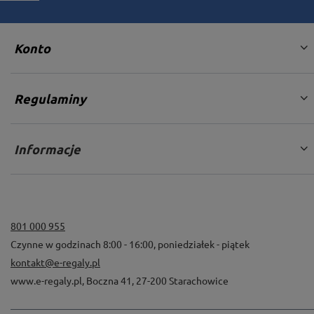
Konto
Regulaminy
Informacje
Otwory montażowe
801 000 955
Czynne w godzinach 8:00 - 16:00, poniedziałek - piątek
Dodatkowe otwory montażowe rozmieszczone są po
kontakt@e-regaly.pl
dwóch płaszczyznach kątownika równo na całej
www.e-regaly.pl
,
Boczna 41
,
27-200
Starachowice
długości nogi. Otwory umieszczone w tylnej części
służą do przymocowania regału do ściany, zaś boczne