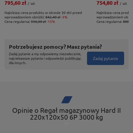
795,60 zł
754,80 zł
/
szt.
/
szt.
Najniższa cena produktu w okresie 30 dni przed
Najniższa cena produk
Śrubowy system mocowania półek
wprowadzeniem obniżki:
842,40 zł
-5%
wprowadzeniem obniż
Cena regularna:
936,00 zł
-15%
Cena regularna:
888,00
Półki regałów HARD II mocowane są do nóg przy
wsparciu śrub w opcji zamkowej. Takie rozwiązanie
sprawia, że nawet jeden, regał jest w 100% stabilny.
Potrzebujesz pomocy? Masz pytania?
Jeżeli w danej chwili nie masz możliwości
Zadaj pytanie a my odpowiemy niezwłocznie,
przykręcenia regału do ściany lub połączenia kilku z
Zadaj pytanie
najciekawsze pytania i odpowiedzi publikując
dla innych.
nich w jeden zestaw, bez żadnego wątpienia
powinieneś zdecydować się na regał skręcany.
Opinie o Regał magazynowy Hard II
220x120x50 6P 3000 kg