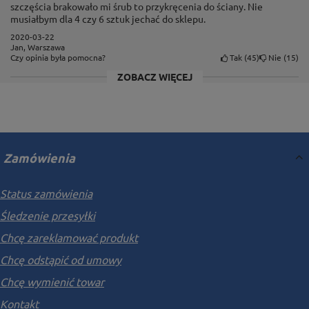
szczęścia brakowało mi śrub to przykręcenia do ściany. Nie
musiałbym dla 4 czy 6 sztuk jechać do sklepu.
2020-03-22
Jan, Warszawa
Półki z płyty MDF
Tak
45
Nie
15
Czy opinia była pomocna?
ZOBACZ WIĘCEJ
W regałach HARD II w roli wypełnienia półki
zastosowaliśmy estetyczną i wytrzymałą płytę MDF o
grubości 8mm. Materiał ten jest ekologiczny,
bezpieczny dla człowieka i przyjazny dla środowiska.
Powierzchnia płyty jest gładka, co odróżnia ją od
Zamówienia
niezbyt dobrych propozycji wiórowych. Klasa higieny
E1.
Status zamówienia
Śledzenie przesyłki
Chcę zareklamować produkt
Chcę odstąpić od umowy
Chcę wymienić towar
Kontakt