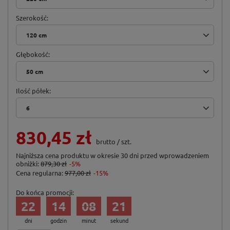
Szerokość
120 cm
Głębokość
50 cm
Ilość półek
6
830,45 zł
brutto
/
szt.
Najniższa cena produktu w okresie 30 dni przed wprowadzeniem
obniżki:
879,30 zł
-5%
Cena regularna:
977,00 zł
-15%
Do końca promocji:
22
14
08
20
dni
godzin
minut
sekund