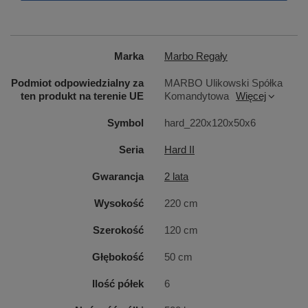
Marka
Marbo Regały
Podmiot odpowiedzialny za
MARBO Ulikowski Spółka
ten produkt na terenie UE
Komandytowa
Więcej
Symbol
hard_220x120x50x6
Seria
Hard II
Gwarancja
2 lata
Wysokość
220 cm
Szerokość
120 cm
Głębokość
50 cm
Ten właśnie śrubowy system mocowania wykorzystany
został także w konstrukcji półek. Półki z kolei
Ilość półek
6
wykonano z wytrzymałej i dbale wykończonej
płyty