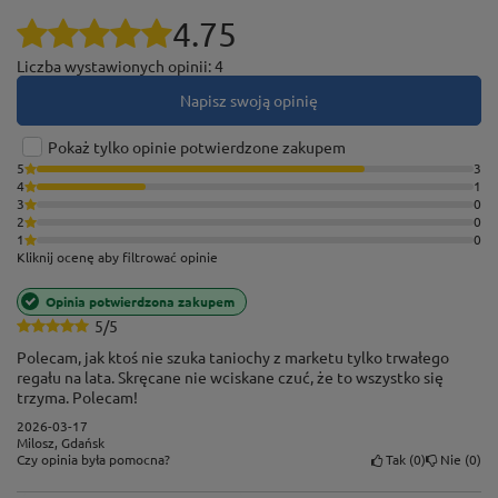
4.75
Liczba wystawionych opinii: 4
Napisz swoją opinię
Pokaż tylko opinie potwierdzone zakupem
5
3
4
1
3
0
2
0
1
0
Kliknij ocenę aby filtrować opinie
Opinia potwierdzona zakupem
Łączenie nóg za pomocą śrub
5/5
zamkowych
Polecam, jak ktoś nie szuka taniochy z marketu tylko trwałego
regału na lata. Skręcane nie wciskane czuć, że to wszystko się
Nogi regałów HARD II zespala ze sobą i wzmacnia
trzyma. Polecam!
stalowy kątownik, który trzeba przymocować do
2026-03-17
Milosz, Gdańsk
podstaw za pomocą 4 śrub. Taki styl montażu
Tak
0
Nie
0
Czy opinia była pomocna?
zapewnia regałowi maksymalną sztywność oraz