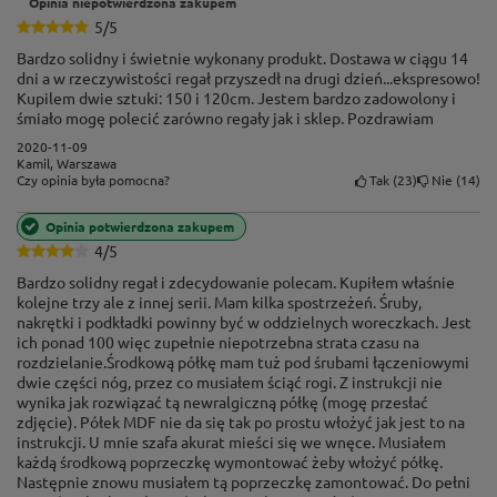
Opinia niepotwierdzona zakupem
stabilność nieporównywalnie większą niż system
5/5
bezśrubowy (wciskany).
Bardzo solidny i świetnie wykonany produkt. Dostawa w ciągu 14
dni a w rzeczywistości regał przyszedł na drugi dzień...ekspresowo!
Kupilem dwie sztuki: 150 i 120cm. Jestem bardzo zadowolony i
śmiało mogę polecić zarówno regały jak i sklep. Pozdrawiam
2020-11-09
Kamil, Warszawa
Tak
23
Nie
14
Czy opinia była pomocna?
Opinia potwierdzona zakupem
4/5
Bardzo solidny regał i zdecydowanie polecam. Kupiłem właśnie
kolejne trzy ale z innej serii. Mam kilka spostrzeżeń. Śruby,
nakrętki i podkładki powinny być w oddzielnych woreczkach. Jest
ich ponad 100 więc zupełnie niepotrzebna strata czasu na
rozdzielanie.Środkową półkę mam tuż pod śrubami łączeniowymi
dwie części nóg, przez co musiałem ściąć rogi. Z instrukcji nie
wynika jak rozwiązać tą newralgiczną półkę (mogę przesłać
zdjęcie). Półek MDF nie da się tak po prostu włożyć jak jest to na
instrukcji. U mnie szafa akurat mieści się we wnęce. Musiałem
każdą środkową poprzeczkę wymontować żeby włożyć półkę.
Następnie znowu musiałem tą poprzeczkę zamontować. Do pełni