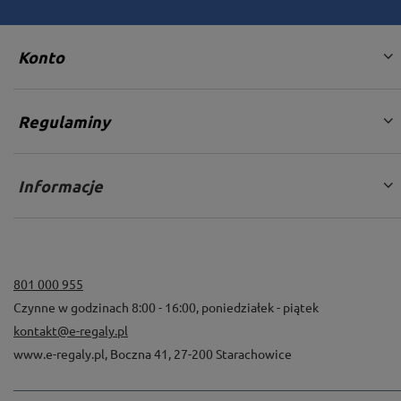
Konto
Regulaminy
Informacje
Otwory montażowe
801 000 955
Czynne w godzinach 8:00 - 16:00, poniedziałek - piątek
Dodatkowe otwory montażowe rozmieszczone są po
kontakt@e-regaly.pl
dwóch płaszczyznach kątownika równo na całej
www.e-regaly.pl
,
Boczna 41
,
27-200
Starachowice
długości nogi. Otwory umieszczone w tylnej części
służą do przymocowania regału do ściany, zaś boczne