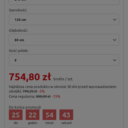
Szerokość
120 cm
Głębokość
50 cm
Ilość półek
5
754,80 zł
brutto
/
szt.
Najniższa cena produktu w okresie 30 dni przed wprowadzeniem
obniżki:
799,20 zł
-5%
Cena regularna:
888,00 zł
-15%
Do końca promocji:
25
22
54
42
dni
godzin
minut
sekund