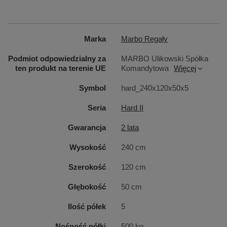
Marka
Marbo Regały
Podmiot odpowiedzialny za
MARBO Ulikowski Spółka
ten produkt na terenie UE
Komandytowa
Więcej
Symbol
hard_240x120x50x5
Seria
Hard II
Gwarancja
2 lata
Wysokość
240 cm
Szerokość
120 cm
Głębokość
50 cm
Ten właśnie śrubowy system mocowania wykorzystany
został także w konstrukcji półek. Półki z kolei
Ilość półek
5
wykonano z wytrzymałej i dbale wykończonej
płyty
Nośność półki
500 kg