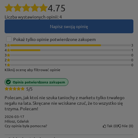
4.75
Liczba wystawionych opinii: 4
Napisz swoją opinię
Pokaż tylko opinie potwierdzone zakupem
5
3
4
1
3
0
2
0
1
0
Kliknij ocenę aby filtrować opinie
Opinia potwierdzona zakupem
Łączenie nóg za pomocą śrub
5/5
zamkowych
Polecam, jak ktoś nie szuka taniochy z marketu tylko trwałego
regału na lata. Skręcane nie wciskane czuć, że to wszystko się
Nogi regałów HARD II zespala ze sobą i wzmacnia
trzyma. Polecam!
stalowy kątownik, który trzeba przymocować do
2026-03-17
Milosz, Gdańsk
podstaw za pomocą 4 śrub. Taki styl montażu
Tak
0
Nie
0
Czy opinia była pomocna?
zapewnia regałowi maksymalną sztywność oraz