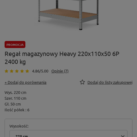
PROMOCJA
Regał magazynowy Heavy 220x110x50 6P
2400 kg
4.86/5.00
Opinie (7)
+ Dodaj do porównania
Dodaj do listy zakupowej
Wys. 220 cm
Szer. 110 cm
Gł. 50 cm
Ilość półek : 6
Wysokość
220 cm