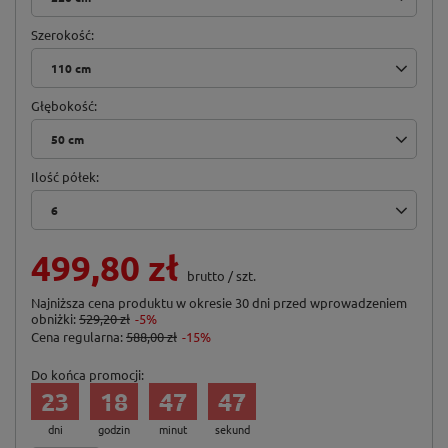
Szerokość
110 cm
Głębokość
50 cm
Ilość półek
6
499,80 zł
brutto
/
szt.
Najniższa cena produktu w okresie 30 dni przed wprowadzeniem
obniżki:
529,20 zł
-5%
Cena regularna:
588,00 zł
-15%
Do końca promocji:
23
18
47
47
dni
godzin
minut
sekund