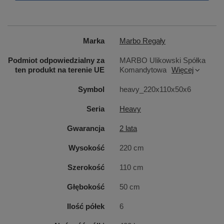
Marka
Marbo Regały
Podmiot odpowiedzialny za
MARBO Ulikowski Spółka
ten produkt na terenie UE
Komandytowa
Więcej
Symbol
heavy_220x110x50x6
Seria
Heavy
Gwarancja
2 lata
Wysokość
220 cm
Szerokość
110 cm
Regał Heavy
może być stosowany jako konstrukcja
wolnostojąca
lub łączony z innymi
Głębokość
50 cm
w funkcjonalne
ciągi o bardzo dużej stabilności
– do tego celu
Ilość półek
6
wyposażono go w zestaw specjalnych otworów