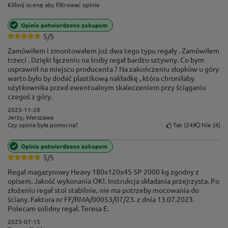
Opinia potwierdzona zakupem
5/5
Regał magazynowy Heavy 180x120x45 5P 2000 kg zgodny z
opisem. Jakość wykonania OK!. Instrukcja składania przejrzysta. Po
złożeniu regał stoi stabilnie, nie ma potrzeby mocowania do
ściany. Faktura nr FF/RMA/00053/07/23. z dnia 13.07.2023.
Polecam solidny regał. Teresa E.
2023-07-15
Teresa, Słubice
Tak
8
Nie
0
Czy opinia była pomocna?
Opinia potwierdzona zakupem
5/5
Przy regale 5p ilość śrub się zgadza gdyż jedna półka idzie w
miejscu łączenia kątowników. Lecz w przypadku regału 6p, gdy
półki są w takiej samej odległości od siebie, na łączeniu
kątowników półki nie ma przez co brakuje 16 śrub. Poza tym
wszystko ok.
2023-06-24
Wojciech, Łężany
Półki z płyty MDF
Tak
14
Nie
1
Czy opinia była pomocna?
ZOBACZ WIĘCEJ