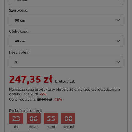
Szerokość
90 cm
Głębokość
45 cm
Ilość półek
5
247,35 zł
brutto
/
szt.
Najniższa cena produktu w okresie 30 dni przed wprowadzeniem
obniżki:
261,90 zł
-5%
Cena regularna:
291,00 zł
-15%
Do końca promocji:
23
06
55
07
dni
godzin
minut
sekund