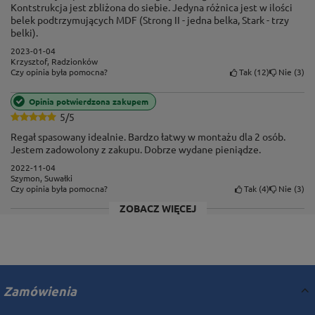
Kontstrukcja jest zbliżona do siebie. Jedyna różnica jest w ilości
Półki z płyty MDF
belek podtrzymujących MDF (Strong II - jedna belka, Stark - trzy
belki).
W regałach STRONG II jako wypełnienie półki
2023-01-04
zastosowaliśmy estetyczną i znakomitą pod względem
Krzysztof, Radzionków
Tak
12
Nie
3
Czy opinia była pomocna?
trwałości płytę MDF. Materiał ten jest materiałem
ekologicznym, bezpiecznym dla człowieka i
Opinia potwierdzona zakupem
przyjaznym dla środowiska. Powierzchnia płyty
5/5
zachwyca gładkością, co odróżnia ją od tanich płyt
Regał spasowany idealnie. Bardzo łatwy w montażu dla 2 osób.
Jestem zadowolony z zakupu. Dobrze wydane pieniądze.
wiórowych. Klasa higieny E1.
2022-11-04
Szymon, Suwałki
Tak
4
Nie
3
Czy opinia była pomocna?
ZOBACZ WIĘCEJ
Zamówienia