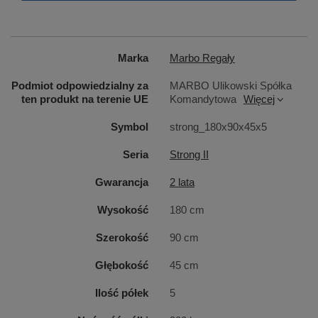
Marka
Marbo Regały
Podmiot odpowiedzialny za
MARBO Ulikowski Spółka
ten produkt na terenie UE
Komandytowa
Więcej
Symbol
strong_180x90x45x5
Seria
Strong II
Gwarancja
2 lata
Wysokość
180 cm
Elegancka
płyta MDF
użyta na półki oraz ocynkowana
Szerokość
90 cm
konstrukcja ramy prezentuje się estetycznie i
Głębokość
45 cm
spokojnie może być wykorzystana w sklepach i
hurtowniach jako punkt ekspozycyjny lub w
Ilość półek
5
eleganckim biurze jako szafa na archiwa i segregatory.