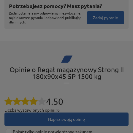
Potrzebujesz pomocy? Masz pytania?
Zadaj pytanie a my odpowiemy niezwłocznie,
Zadaj pytanie
najciekawsze pytania i odpowiedzi publikując
dla innych.
Opinie o Regał magazynowy Strong II
180x90x45 5P 1500 kg
Łączenie nóg za pomocą śrub
Nogi regałów STRONG II łączy a oprócz tego
wzmacnia stalowy kątownik, dostosowany do
4.50
mocowania za pomocą czterech śrub. Wygodny
Liczba wystawionych opinii: 6
system montażu nóg zapewnia konkretnemu regałowi
Napisz swoją opinię
naprawdę znakomitą stabilność oraz lepszą sztywność
niż produkt w całości bezśrubowy (wciskany).
Pokaż tylko opinie potwierdzone zakupem