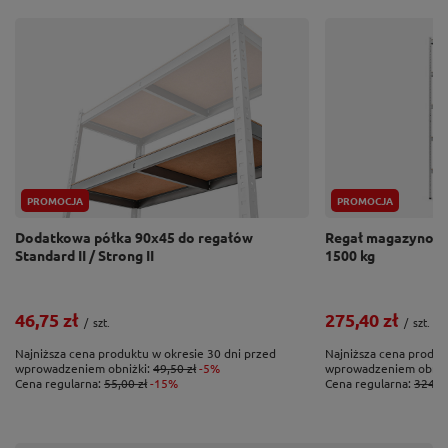
Przetłoczenia języczków mocujących
Półki regałów STRONG II mocowane są do nóg bez
wsparcia śrub. Dzięki wprowadzeniu w ostatnim czasie
przez naszą firmę nowatorskiego rozwiązania w
postaci specjalnych kulistych przetłoczeń w
„języczkach” mocujących półkę, regał po zmontowaniu
PROMOCJA
PROMOCJA
jest dużo stabilniejszy od konkurencyjnych ofert!
Dodatkowa półka 90x45 do regałów
Regał magazynowy
Standard II / Strong II
1500 kg
46,75 zł
275,40 zł
/
szt.
/
szt.
Najniższa cena produktu w okresie 30 dni przed
Najniższa cena produk
wprowadzeniem obniżki:
49,50 zł
-5%
wprowadzeniem obniż
Cena regularna:
55,00 zł
-15%
Cena regularna:
324,00