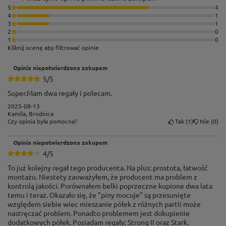
5
4
4
1
3
1
2
0
1
0
Kliknij ocenę aby filtrować opinie
Opinia niepotwierdzona zakupem
5/5
Super.Mam dwa regały i polecam.
2025-08-13
Kamila, Brodnica
Tak
1
Nie
0
Czy opinia była pomocna?
Opinia niepotwierdzona zakupem
4/5
To już kolejny regał tego producenta. Na plus: prostota, łatwość
montażu. Niestety zauważyłem, że producent ma problem z
kontrolą jakości. Porównałem belki poprzeczne kupione dwa lata
temu i teraz. Okazało się, że "piny mocuje" są przesunięte
względem siebie wiec mieszanie półek z różnych partii może
nastręczać problem. Ponadto problemem jest dokupienie
dodatkowych półek. Posiadam regały: Strong II oraz Stark.