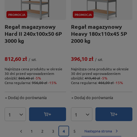
PROMOCJA
PROMOCJA
Regał magazynowy
Regał magazynowy
Hard II 240x100x50 6P
Heavy 180x110x45 5P
3000 kg
2000 kg
812,60 zł
396,10 zł
/
szt.
/
szt.
Najniższa cena produktu w okresie
Najniższa cena produktu w okresie
30 dni przed wprowadzeniem
30 dni przed wprowadzeniem
obniżki:
860,40 zł
-5%
obniżki:
419,40 zł
-5%
Cena regularna:
956,00 zł
-15%
Cena regularna:
466,00 zł
-15%
+ Dodaj do porównania
+ Dodaj do porównania
Ilość produktów
Ilość produktów
1
2
3
4
5
Następna strona