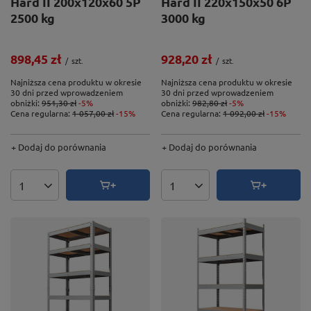
Hard II 200x120x60 5P
Hard II 220x150x50 6P
2500 kg
3000 kg
898,45 zł
928,20 zł
/
szt.
/
szt.
Najniższa cena produktu w okresie
Najniższa cena produktu w okresie
30 dni przed wprowadzeniem
30 dni przed wprowadzeniem
obniżki:
951,30 zł
-5%
obniżki:
982,80 zł
-5%
Cena regularna:
1 057,00 zł
-15%
Cena regularna:
1 092,00 zł
-15%
+ Dodaj do porównania
+ Dodaj do porównania
Ilość produktów
Ilość produktów