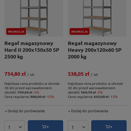
PROMOCJA
PROMOCJA
Regał magazynowy
Regał magazynowy
Hard II 200x150x50 5P
Heavy 200x120x60 5P
2500 kg
2000 kg
754,80 zł
538,05 zł
/
szt.
/
szt.
Najniższa cena produktu w okresie
Najniższa cena produktu w okresie
30 dni przed wprowadzeniem
30 dni przed wprowadzeniem
obniżki:
799,20 zł
-5%
obniżki:
569,70 zł
-5%
Cena regularna:
888,00 zł
-15%
Cena regularna:
633,00 zł
-15%
+ Dodaj do porównania
+ Dodaj do porównania
Ilość produktów
Ilość produktów