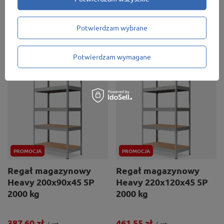
+ Dodaj do porównania
+ Dodaj do porównania
Potwierdzam wybrane
Ilość produktów
Ilość produktów
Potwierdzam wymagane
PROMOCJA
PROMOCJA
Regał magazynowy
Regał magazynowy
Heavy 200x90x45 5P
Heavy 220x120x45 5P
2000 kg
2000 kg
387,60 zł
461,55 zł