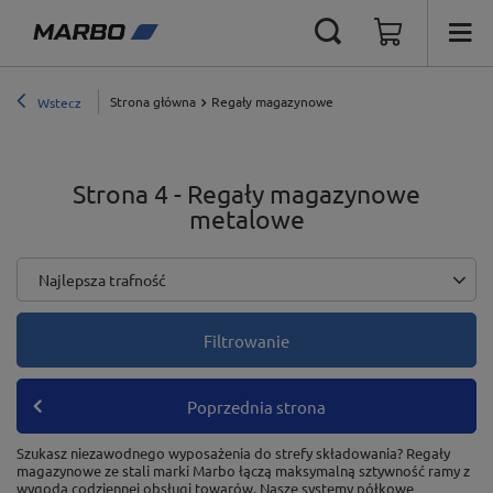
Strona główna
Regały magazynowe
Wstecz
Strona 4 - Regały magazynowe
metalowe
Zmień sortowanie
Najlepsza trafność
Filtrowanie
Poprzednia strona
Szukasz niezawodnego wyposażenia do strefy składowania? Regały
magazynowe ze stali marki Marbo łączą maksymalną sztywność ramy z
wygodą codziennej obsługi towarów. Nasze systemy półkowe