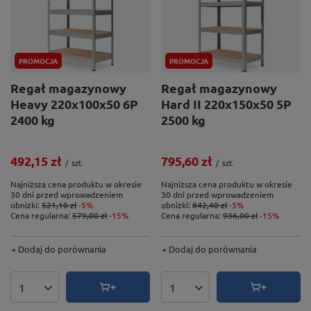
PROMOCJA
PROMOCJA
Regał magazynowy
Regał magazynowy
Heavy 220x100x50 6P
Hard II 220x150x50 5P
2400 kg
2500 kg
492,15 zł
795,60 zł
/
szt.
/
szt.
Najniższa cena produktu w okresie
Najniższa cena produktu w okresie
30 dni przed wprowadzeniem
30 dni przed wprowadzeniem
obniżki:
521,10 zł
-5%
obniżki:
842,40 zł
-5%
Cena regularna:
579,00 zł
-15%
Cena regularna:
936,00 zł
-15%
+ Dodaj do porównania
+ Dodaj do porównania
Ilość produktów
Ilość produktów