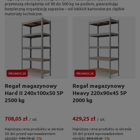
przenoszą obciążenia od 90 do 500 kg na poziom, gwarantując
bezpieczną organizację zapasów – od lekkich kartonów po ciężkie
materiały techniczne.
PROMOCJA
PROMOCJA
Regał magazynowy
Regał magazynowy
Hard II 240x100x50 5P
Heavy 220x90x45 5P
2500 kg
2000 kg
708,05 zł
429,25 zł
/
szt.
/
szt.
Najniższa cena produktu w okresie
Najniższa cena produktu w okresie
30 dni przed wprowadzeniem
30 dni przed wprowadzeniem
obniżki:
749,70 zł
-5%
obniżki:
454,50 zł
-5%