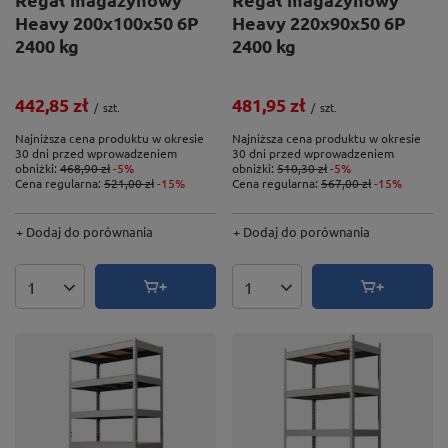
Heavy 200x100x50 6P
Heavy 220x90x50 6P
2400 kg
2400 kg
442,85 zł
481,95 zł
/
szt.
/
szt.
Najniższa cena produktu w okresie
Najniższa cena produktu w okresie
30 dni przed wprowadzeniem
30 dni przed wprowadzeniem
obniżki:
468,90 zł
-5%
obniżki:
510,30 zł
-5%
Cena regularna:
521,00 zł
-15%
Cena regularna:
567,00 zł
-15%
+ Dodaj do porównania
+ Dodaj do porównania
Ilość produktów
Ilość produktów