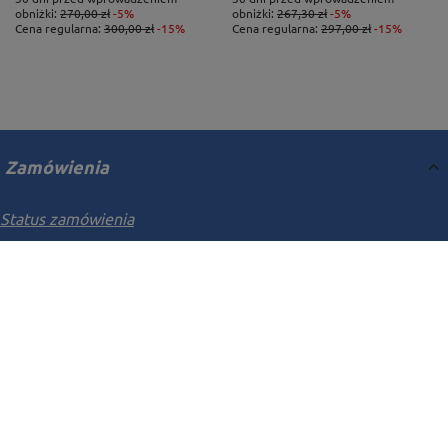
obniżki:
270,00 zł
-5%
obniżki:
267,30 zł
-5%
Cena regularna:
300,00 zł
-15%
Cena regularna:
297,00 zł
-15%
Zamówienia
Status zamówienia
Śledzenie przesyłki
Chcę zareklamować produkt
Chcę odstąpić od umowy
Chcę wymienić towar
Kontakt