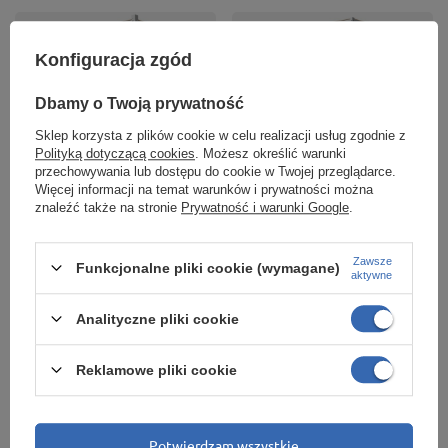
Konfiguracja zgód
Dbamy o Twoją prywatność
Sklep korzysta z plików cookie w celu realizacji usług zgodnie z
Polityką dotyczącą cookies
. Możesz określić warunki
przechowywania lub dostępu do cookie w Twojej przeglądarce.
Więcej informacji na temat warunków i prywatności można
PROMOCJA
PROMOCJA
znaleźć także na stronie
Prywatność i warunki Google
.
Regał magazynowy
Regał magazynowy
Hard II 240x120x60 5P
Heavy 200x120x45 6P
Zawsze
Funkcjonalne pliki cookie (wymagane)
2500 kg
2400 kg
aktywne
Analityczne pliki cookie
1 017,45 zł
450,50 zł
/
szt.
/
szt.
Reklamowe pliki cookie
Najniższa cena produktu w okresie
Najniższa cena produktu w okresie
30 dni przed wprowadzeniem
30 dni przed wprowadzeniem
obniżki:
1 077,30 zł
-5%
obniżki:
477,00 zł
-5%
Cena regularna:
1 197,00 zł
-15%
Cena regularna:
530,00 zł
-15%
Potwierdzam wszystkie