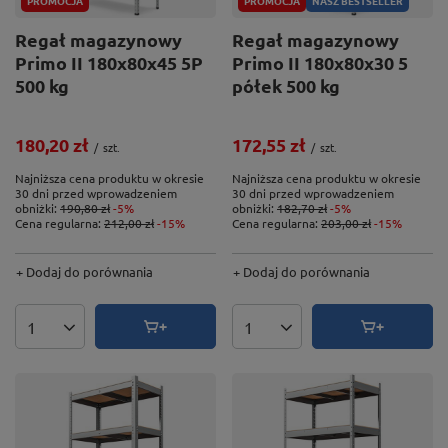
PROMOCJA
PROMOCJA
NASZ BESTSELLER
Regał magazynowy
Regał magazynowy
Primo II 180x80x45 5P
Primo II 180x80x30 5
500 kg
półek 500 kg
180,20 zł
172,55 zł
/
szt.
/
szt.
Najniższa cena produktu w okresie
Najniższa cena produktu w okresie
30 dni przed wprowadzeniem
30 dni przed wprowadzeniem
obniżki:
190,80 zł
-5%
obniżki:
182,70 zł
-5%
Cena regularna:
212,00 zł
-15%
Cena regularna:
203,00 zł
-15%
+ Dodaj do porównania
+ Dodaj do porównania
Ilość produktów
Ilość produktów