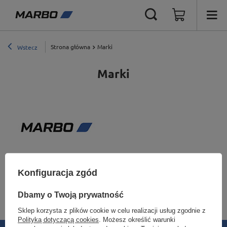
Strona główna
Marki
Wstecz
Marki
Marbo Regały
(260)
Konfiguracja zgód
Dbamy o Twoją prywatność
Sklep korzysta z plików cookie w celu realizacji usług zgodnie z
Polityką dotyczącą cookies
. Możesz określić warunki