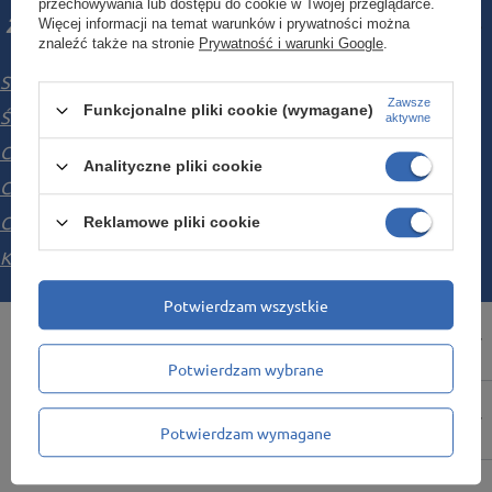
przechowywania lub dostępu do cookie w Twojej przeglądarce.
Zamówienia
Więcej informacji na temat warunków i prywatności można
znaleźć także na stronie
Prywatność i warunki Google
.
Status zamówienia
Zawsze
Funkcjonalne pliki cookie (wymagane)
Śledzenie przesyłki
aktywne
Chcę zareklamować produkt
Analityczne pliki cookie
Chcę odstąpić od umowy
Chcę wymienić towar
Reklamowe pliki cookie
Kontakt
Potwierdzam wszystkie
Konto
Potwierdzam wybrane
Regulaminy
Potwierdzam wymagane